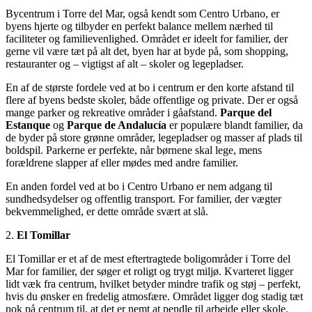
Bycentrum i Torre del Mar, også kendt som Centro Urbano, er
byens hjerte og tilbyder en perfekt balance mellem nærhed til
faciliteter og familievenlighed. Området er ideelt for familier, der
gerne vil være tæt på alt det, byen har at byde på, som shopping,
restauranter og – vigtigst af alt – skoler og legepladser.
En af de største fordele ved at bo i centrum er den korte afstand til
flere af byens bedste skoler, både offentlige og private. Der er også
mange parker og rekreative områder i gåafstand.
Parque del
Estanque
og
Parque de Andalucía
er populære blandt familier, da
de byder på store grønne områder, legepladser og masser af plads til
boldspil. Parkerne er perfekte, når børnene skal lege, mens
forældrene slapper af eller mødes med andre familier.
En anden fordel ved at bo i Centro Urbano er nem adgang til
sundhedsydelser og offentlig transport. For familier, der vægter
bekvemmelighed, er dette område svært at slå.
2.
El Tomillar
El Tomillar er et af de mest eftertragtede boligområder i Torre del
Mar for familier, der søger et roligt og trygt miljø. Kvarteret ligger
lidt væk fra centrum, hvilket betyder mindre trafik og støj – perfekt,
hvis du ønsker en fredelig atmosfære. Området ligger dog stadig tæt
nok på centrum til, at det er nemt at pendle til arbejde eller skole.