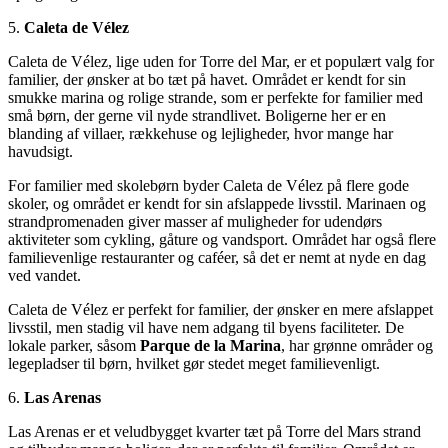
5.
Caleta de Vélez
Caleta de Vélez, lige uden for Torre del Mar, er et populært valg for
familier, der ønsker at bo tæt på havet. Området er kendt for sin
smukke marina og rolige strande, som er perfekte for familier med
små børn, der gerne vil nyde strandlivet. Boligerne her er en
blanding af villaer, rækkehuse og lejligheder, hvor mange har
havudsigt.
For familier med skolebørn byder Caleta de Vélez på flere gode
skoler, og området er kendt for sin afslappede livsstil. Marinaen og
strandpromenaden giver masser af muligheder for udendørs
aktiviteter som cykling, gåture og vandsport. Området har også flere
familievenlige restauranter og caféer, så det er nemt at nyde en dag
ved vandet.
Caleta de Vélez er perfekt for familier, der ønsker en mere afslappet
livsstil, men stadig vil have nem adgang til byens faciliteter. De
lokale parker, såsom
Parque de la Marina
, har grønne områder og
legepladser til børn, hvilket gør stedet meget familievenligt.
6.
Las Arenas
Las Arenas er et veludbygget kvarter tæt på Torre del Mars strand