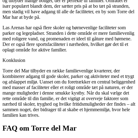
og tilbyder mange boliger, der er perfekte til familier. Området er
især populært blandt dem, der sætter pris på at bo tæt på stranden,
men stadig vil have adgang til alle de faciliteter, en by som Torre del
Mar har at byde på.
Las Arenas har også flere skoler og børnevenlige faciliteter som
parker og legepladser. Stranden i dette område er mere familievenlig
med roligere vand, og promenaden er ideel til gåture med børnene.
Der er også flere sportsfaciliteter i nærheden, hvilket gør det til et
oplagt område for aktive familier.
Konklusion
Torre del Mar tilbyder en række familievenlige kvarterer, der
kombinerer adgang til gode skoler, parker og aktiviteter med et trygt
og afslappet miljø. Uanset om du foretrækker en central beliggenhed
med masser af faciliteter eller et roligt område tæt på naturen, er der
mange muligheder i denne smukke kystby. Når du skal vælge det
rette område til din familie, er det vigtigt at overveje faktorer som
nærhed til skoler, tryghed og hvilke fritidsmuligheder der findes – alt
sammen noget, der bidrager til at skabe et hjemmemiljø, hvor hele
familien kan trives.
FAQ om Torre del Mar