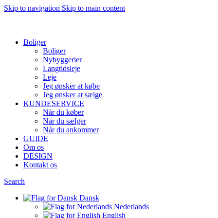
Skip to navigation
Skip to main content
Want to sell af property? Let us help
Boliger
Boliger
Nybyggerier
Langtidsleje
Leje
Jeg ønsker at købe
Jeg ønsker at sælge
KUNDESERVICE
Når du køber
Når du sælger
Når du ankommer
GUIDE
Om os
DESIGN
Kontakt os
Search
Dansk
Nederlands
English