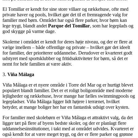
El Tomillar er kendt for sine store villaer og rækkehuse, ofte med
private haver og pools, hvilket gør det til et fremragende valg for
familier med børn. Området har også flere parker, hvor børn kan
lege trygt, blandt andet
Parque del Tomillar
, som har legeplads og
god skygge på varme dage.
Skolerne i området er kendt for deres høje niveau, og der er flere at
vælge imellem – både offentlige og private – hvilket gør det ideelt
for familier, der prioriterer uddannelse. Derudover er kvarteret godt
udstyret med sportsklubber og fritidsaktiviteter for børn, så det er
nemt for hele familien at være aktiv.
3.
Viña Málaga
Viña Málaga er et nyere område i Torre del Mar og er hurtigt blevet
populært blandt familier. Det er et roligt boligområde med moderne
lejligheder og rækkehuse, hvor mange har fælles swimmingpools og
legepladser. Viña Málaga ligger lidt højere i terrænet, hvilket
betyder, at mange boliger her har en fantastisk udsigt over kysten.
For familier med skolebørn er Viña Málaga et attraktivt valg, da det
ligger tæt på flere af byens bedste skoler, og der er planlagt flere
uddannelsesinstitutioner, i takt med at området udvides. Kvarteret er
også kendt for at være meget trygt, og der er flere parker og grønne