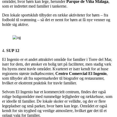
områder, hvor børn kan lege, herunder
Parque de Viña Málaga
,
som er indrettet med familier i tankerne.
Den lokale sportsklub tilbyder en række aktiviteter for børn – fra
fodbold til svømning – så det er nemt for børn at få nye venner og
holde sig aktive.
4.
SUP 12
El Ingenio er et andet attraktivt område for familier i Torre del Mar,
især for dem, der ønsker en bolig tæt på faciliteter, men stadig væk
fra byens mest travle områder. Kvarteret er især kendt for at huse
regionens største indkøbscenter,
Centro Comercial El Ingenio
,
som tilbyder alt fra supermarkeder til biografer og restauranter,
hvilket er ekstremt praktisk for travle familier.
Selvom El Ingenio har et kommercielt centrum, findes der også
rolige boligområder med rummelige lejligheder og rækkehuse, som
er ideelle til familier. De lokale skoler er vellidte, og der er flere
legepladser og små parker, hvor børn kan lege. Området er også
kendt for sin tryghed og venlige atmosfære, hvilket gør det til et
oplagt valg for familier.