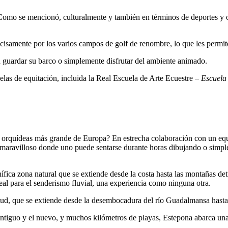
Como se mencionó, culturalmente y también en términos de deportes y o
isamente por los varios campos de golf de renombre, lo que les permite
n guardar su barco o simplemente disfrutar del ambiente animado.
uelas de equitación, incluida la Real Escuela de Arte Ecuestre –
Escuela 
 orquídeas más grande de Europa? En estrecha colaboración con un equ
aravilloso donde uno puede sentarse durante horas dibujando o simple
nífica zona natural que se extiende desde la costa hasta las montañas det
eal para el senderismo fluvial, una experiencia como ninguna otra.
ud, que se extiende desde la desembocadura del río Guadalmansa hasta 
antiguo y el nuevo, y muchos kilómetros de playas, Estepona abarca una 