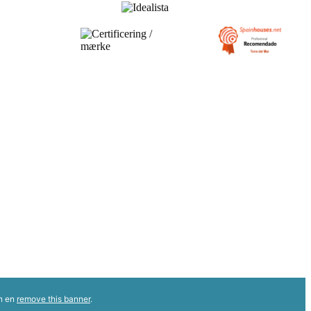
ón en
remove this banner
.