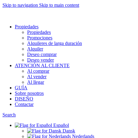
Skip to navigation
Skip to main content
Want to sell af property? Let us help
Propiedades
Propiedades
Promociones
Alquileres de larga duración
Alquiler
Deseo comprar
Deseo vender
ATENCIÓN AL CLIENTE
Al comprar
Al vender
Al llegar
GUÍA
Sobre nosotros
DISEÑO
Contactar
Search
Español
Dansk
Nederlands