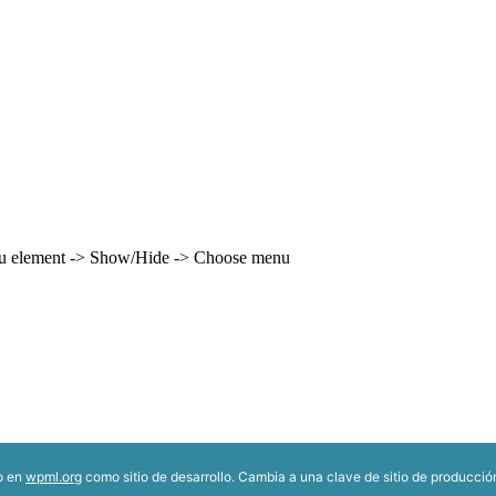
enu element -> Show/Hide -> Choose menu
do en
wpml.org
como sitio de desarrollo. Cambia a una clave de sitio de producci