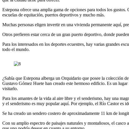
Estepona ofrece una amplia gama de opciones para todos los gustos. 
escuelas de equitación, puertos deportivos y mucho más.
Muchas personas eligen invertir en una vivienda permanente aquí, prec
Otros prefieren estar cerca de un gran puerto deportivo, donde puede
Para los interesados en los deportes ecuestres, hay varias grandes esc
todo el mundo.
¿Sabía que Estepona alberga un Orquidario que posee la colección de
Gustavo Gómez Huete han creado este hermoso edificio. Es un lugar m
visitarlo.
Para los amantes de la vida al aire libre y el senderismo, hay una mag
y el senderismo es muy popular aquí. Por ejemplo, el Río Castor es id
Se ha creado un sendero costero de aproximadamente 11 km de longit
Con su amplio espectro de paisajes naturales y montañosos, el casco 
que uno podría desear en cuanto a su entorno.