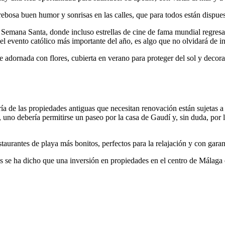
rebosa buen humor y sonrisas en las calles, que para todos están dispues
emana Santa, donde incluso estrellas de cine de fama mundial regresan 
l evento católico más importante del año, es algo que no olvidará de i
pre adornada con flores, cubierta en verano para proteger del sol y deco
 de las propiedades antiguas que necesitan renovación están sujetas a e
 uno debería permitirse un paseo por la casa de Gaudí y, sin duda, por 
taurantes de playa más bonitos, perfectos para la relajación y con garant
os se ha dicho que una inversión en propiedades en el centro de Málaga