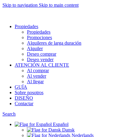
Skip to navigation
Skip to main content
Want to sell af property? Let us help
Propiedades
Propiedades
Promociones
Alquileres de larga duración
Alquiler
Deseo comprar
Deseo vender
ATENCIÓN AL CLIENTE
Al comprar
Al vender
Al llegar
GUÍA
Sobre nosotros
DISEÑO
Contactar
Search
Español
Dansk
Nederlands