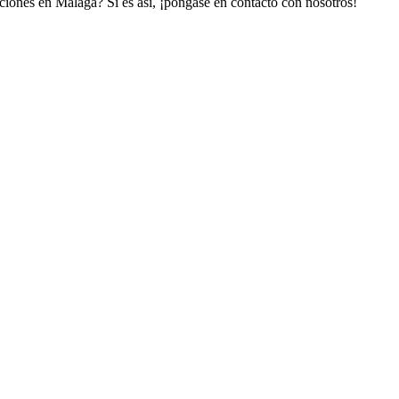
aciones en Málaga? Si es así, ¡póngase en contacto con nosotros!