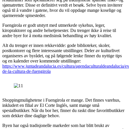
sjømatretter. Disse er definitivt verdt et besøk. Selve byen inviterer
også til å vandre i gatene, hvor du vil oppdage mange koselige og
sjarmerende spisesteder.
Fuengirola er godt utstyrt med utmerkede sykehus, leger,
kiropraktorer og andre helsetjenester. Du trenger ikke å reise til
andre byer for å motta medisinsk behandling av høy kvalitet.
Alt du trenger er innen rekkevidde: gode biblioteker, skoler,
postkontorer og flere interessante utstillinger. Deler av kulturlivet
organiseres av byrådet, og på følgende lenke finner du nyttige tips
og en kalender over kommende utstillinger:
https://www.juntadeandalucia.es/cultura/agendaculturaldeandalucia/ev
de-la-cultura-de-fuengirola
Shoppingmulighetene i Fuengirola er mange. Det finnes varehus,
inkludert en filial av El Corte Inglés, samt mange små
spesialbutikker. Når du bor her, finner du raskt dine favorittbutikker
som dekker dine daglige behov.
Byen har også tradisjonelle markeder som har blitt brukt av