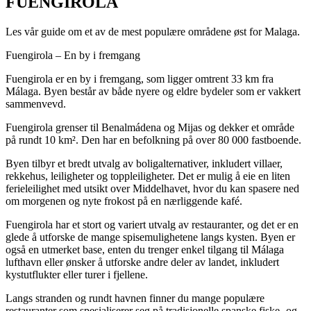
FUENGIROLA
Les vår guide om et av de mest populære områdene øst for Malaga.
Fuengirola – En by i fremgang
Fuengirola er en by i fremgang, som ligger omtrent 33 km fra
Málaga. Byen består av både nyere og eldre bydeler som er vakkert
sammenvevd.
Fuengirola grenser til Benalmádena og Mijas og dekker et område
på rundt 10 km². Den har en befolkning på over 80 000 fastboende.
Byen tilbyr et bredt utvalg av boligalternativer, inkludert villaer,
rekkehus, leiligheter og toppleiligheter. Det er mulig å eie en liten
ferieleilighet med utsikt over Middelhavet, hvor du kan spasere ned
om morgenen og nyte frokost på en nærliggende kafé.
Fuengirola har et stort og variert utvalg av restauranter, og det er en
glede å utforske de mange spisemulighetene langs kysten. Byen er
også en utmerket base, enten du trenger enkel tilgang til Málaga
lufthavn eller ønsker å utforske andre deler av landet, inkludert
kystutflukter eller turer i fjellene.
Langs stranden og rundt havnen finner du mange populære
restauranter som spesialiserer seg på tradisjonelle spanske fiske- og