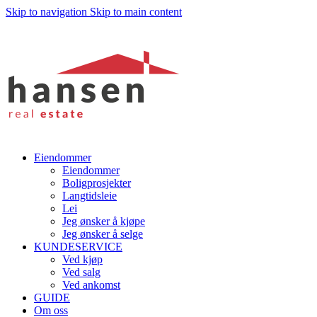
Skip to navigation
Skip to main content
Want to sell af property? Let us help
Eiendommer
Eiendommer
Boligprosjekter
Langtidsleie
Lei
Jeg ønsker å kjøpe
Jeg ønsker å selge
KUNDESERVICE
Ved kjøp
Ved salg
Ved ankomst
GUIDE
Om oss