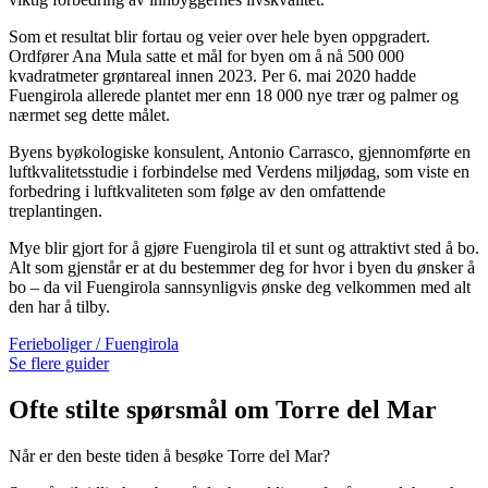
Som et resultat blir fortau og veier over hele byen oppgradert.
Ordfører Ana Mula satte et mål for byen om å nå 500 000
kvadratmeter grøntareal innen 2023. Per 6. mai 2020 hadde
Fuengirola allerede plantet mer enn 18 000 nye trær og palmer og
nærmet seg dette målet.
Byens byøkologiske konsulent, Antonio Carrasco, gjennomførte en
luftkvalitetsstudie i forbindelse med Verdens miljødag, som viste en
forbedring i luftkvaliteten som følge av den omfattende
treplantingen.
Mye blir gjort for å gjøre Fuengirola til et sunt og attraktivt sted å bo.
Alt som gjenstår er at du bestemmer deg for hvor i byen du ønsker å
bo – da vil Fuengirola sannsynligvis ønske deg velkommen med alt
den har å tilby.
Ferieboliger / Fuengirola
Se flere guider
Ofte stilte spørsmål om Torre del Mar
Når er den beste tiden å besøke Torre del Mar?