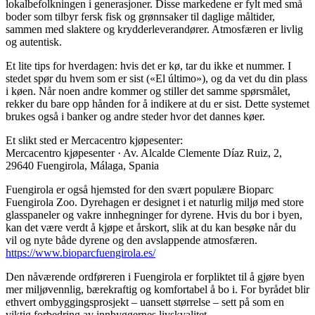
lokalbefolkningen i generasjoner. Disse markedene er fylt med små
boder som tilbyr fersk fisk og grønnsaker til daglige måltider,
sammen med slaktere og krydderleverandører. Atmosfæren er livlig
og autentisk.
Et lite tips for hverdagen: hvis det er kø, tar du ikke et nummer. I
stedet spør du hvem som er sist («El último»), og da vet du din plass
i køen. Når noen andre kommer og stiller det samme spørsmålet,
rekker du bare opp hånden for å indikere at du er sist. Dette systemet
brukes også i banker og andre steder hvor det dannes køer.
Et slikt sted er Mercacentro kjøpesenter:
Mercacentro kjøpesenter · Av. Alcalde Clemente Díaz Ruiz, 2,
29640 Fuengirola, Málaga, Spania
Fuengirola er også hjemsted for den svært populære Bioparc
Fuengirola Zoo. Dyrehagen er designet i et naturlig miljø med store
glasspaneler og vakre innhegninger for dyrene. Hvis du bor i byen,
kan det være verdt å kjøpe et årskort, slik at du kan besøke når du
vil og nyte både dyrene og den avslappende atmosfæren.
https://www.bioparcfuengirola.es/
Den nåværende ordføreren i Fuengirola er forpliktet til å gjøre byen
mer miljøvennlig, bærekraftig og komfortabel å bo i. For byrådet blir
ethvert ombyggingsprosjekt – uansett størrelse – sett på som en
viktig forbedring av innbyggernes livskvalitet.