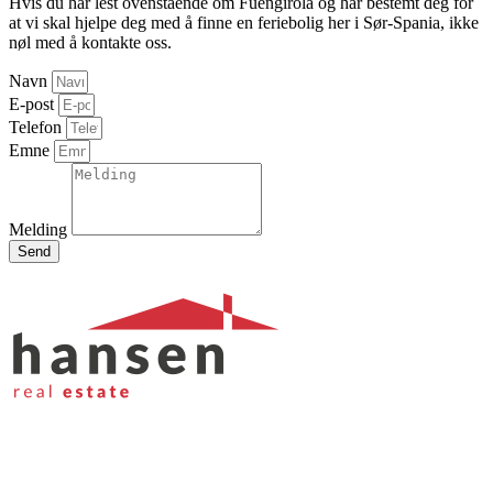
Hvis du har lest ovenstående om Fuengirola og har bestemt deg for
at vi skal hjelpe deg med å finne en feriebolig her i Sør-Spania, ikke
nøl med å kontakte oss.
Navn
E-post
Telefon
Emne
Melding
Send