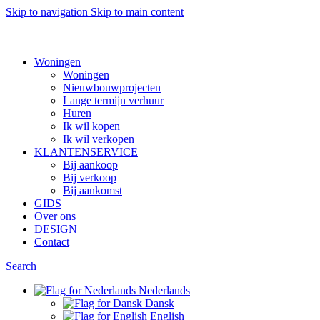
Skip to navigation
Skip to main content
Want to sell af property? Let us help
Woningen
Woningen
Nieuwbouwprojecten
Lange termijn verhuur
Huren
Ik wil kopen
Ik wil verkopen
KLANTENSERVICE
Bij aankoop
Bij verkoop
Bij aankomst
GIDS
Over ons
DESIGN
Contact
Search
Nederlands
Dansk
English