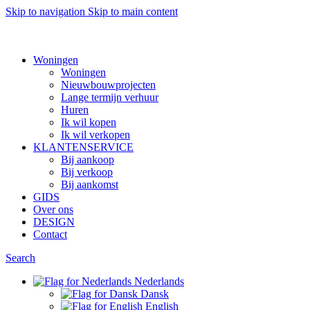
Skip to navigation
Skip to main content
Want to sell af property? Let us help
Woningen
Woningen
Nieuwbouwprojecten
Lange termijn verhuur
Huren
Ik wil kopen
Ik wil verkopen
KLANTENSERVICE
Bij aankoop
Bij verkoop
Bij aankomst
GIDS
Over ons
DESIGN
Contact
Search
Nederlands
Dansk
English