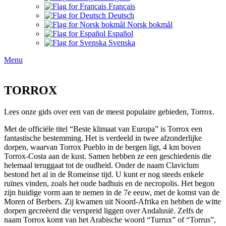
Français
Deutsch
Norsk bokmål
Español
Svenska
Menu
TORROX
Lees onze gids over een van de meest populaire gebieden, Torrox.
Met de officiële titel “Beste klimaat van Europa” is Torrox een
fantastische bestemming. Het is verdeeld in twee afzonderlijke
dorpen, waarvan Torrox Pueblo in de bergen ligt, 4 km boven
Torrox-Costa aan de kust. Samen hebben ze een geschiedenis die
helemaal teruggaat tot de oudheid. Onder de naam Claviclum
bestond het al in de Romeinse tijd. U kunt er nog steeds enkele
ruïnes vinden, zoals het oude badhuis en de necropolis. Het begon
zijn huidige vorm aan te nemen in de 7e eeuw, met de komst van de
Moren of Berbers. Zij kwamen uit Noord-Afrika en hebben de witte
dorpen gecreëerd die verspreid liggen over Andalusië. Zelfs de
naam Torrox komt van het Arabische woord “Turrux” of “Torrus”,