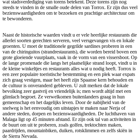
wat stadsverdediging van torens betekent. Deze torens zijn nog
steeds te vinden in de smalle oude delen van Torrox. Er zijn dus veel
bezienswaardigheden om te bezoeken en prachtige architectuur om
te bewonderen.
Naast de historische waarden vindt u er vele heerlijke restaurants die
allerlei soorten gerechten serveren, veel versgevangen vis en lokale
groenten. U moet de traditionele gegrilde sardines proberen in een
van de chiringuitos (strandrestaurants), die worden bereid boven een
grote gloeiende vuurplaats, vaak in de vorm van een vissersboot. Op
de lange promenade die langs het plaatselijke strand loopt, vindt u in
de kleine winkeltjes en restaurants alles wat u nodig heeft. Torrox is
een zeer populaire toeristische bestemming en een plek waar expats
zich graag vestigen, maar het heeft zijn Spaanse kern behouden en
de cultuur is onveranderd gebleven. U zult merken dat de lokale
bevolking zeer gastvrij en vriendelijk is; men wordt altijd met een
glimlach begroet. Ze verwelkomen buitenlanders graag in hun
gemeenschap en het dagelijks leven. Door de nabijheid van de
snelweg is het eenvoudig om uitstapjes te maken naar Nerja of
andere steden, dorpen en bezienswaardigheden. De luchthaven van
Malaga ligt op 45 minuten afstand. Er zijn ook tal van activiteiten in
de buurt om uit te proberen, zoals golfen, trektochten maken,
paardrijden, mountainbiken, duiken, rotsklimmen en zelfs skiën in
de Sierra Nevada.