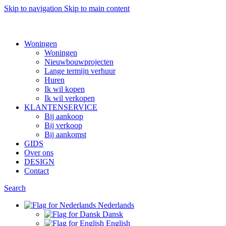
Skip to navigation
Skip to main content
Want to sell af property? Let us help
Woningen
Woningen
Nieuwbouwprojecten
Lange termijn verhuur
Huren
Ik wil kopen
Ik wil verkopen
KLANTENSERVICE
Bij aankoop
Bij verkoop
Bij aankomst
GIDS
Over ons
DESIGN
Contact
Search
Nederlands
Dansk
English