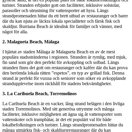
turister. Stranden erbjuder gott om faciliteter, inklusive solstolar,
parasoller och utrustning för vattensporter att hyra. Längs
strandpromenaden hittar du ett brett utbud av restauranger och barer
där du kan njuta av läckra lokala specialiteter och färsk fisk och
skaldjur. Burriana Beach är idealisk för familjer och vänner, med
något för alla.
2. Malagueta Beach, Málaga
I hjärtat av staden Málaga är Malagueta Beach en av de mest
populära stadsstränderna i regionen. Stranden är rymlig, med mjuk,
fin sand som gör den perfekt för avkoppling och solbad. Längs
stranden finns det gott om restauranger och kaféer där du kan prova
den berömda lokala rätten ”espetos”, en typ av grillad fisk. Denna
strand är perfekt för vuxna och seniorer som söker en avkopplande
strandupplevelse inom räckhåll för stadens bekvämligheter.
3. La Carihuela Beach, Torremolinos
La Carihuela Beach är en vacker, lång strand belägen i den livliga
staden Torremolinos. Med sitt generösa utrymme och många
faciliteter, inklusive möjligheten att ägna sig åt vattensporter som
vattenskoter och trampbåtar, är det ett populärt val för både
lokalbefolkningen och turister. Längs strandpromenaden hittar du
många utmärkta fisk- och skaldjursrestauranger där du kan