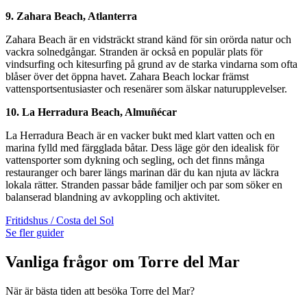
9. Zahara Beach, Atlanterra
Zahara Beach är en vidsträckt strand känd för sin orörda natur och
vackra solnedgångar. Stranden är också en populär plats för
vindsurfing och kitesurfing på grund av de starka vindarna som ofta
blåser över det öppna havet. Zahara Beach lockar främst
vattensportsentusiaster och resenärer som älskar naturupplevelser.
10. La Herradura Beach, Almuñécar
La Herradura Beach är en vacker bukt med klart vatten och en
marina fylld med färgglada båtar. Dess läge gör den idealisk för
vattensporter som dykning och segling, och det finns många
restauranger och barer längs marinan där du kan njuta av läckra
lokala rätter. Stranden passar både familjer och par som söker en
balanserad blandning av avkoppling och aktivitet.
Fritidshus / Costa del Sol
Se fler guider
Vanliga frågor om Torre del Mar
När är bästa tiden att besöka Torre del Mar?