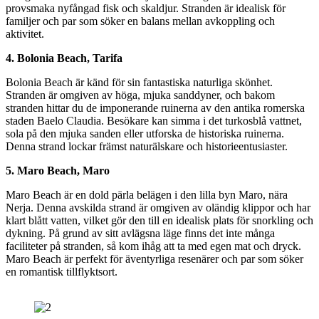
provsmaka nyfångad fisk och skaldjur. Stranden är idealisk för
familjer och par som söker en balans mellan avkoppling och
aktivitet.
4. Bolonia Beach, Tarifa
Bolonia Beach är känd för sin fantastiska naturliga skönhet.
Stranden är omgiven av höga, mjuka sanddyner, och bakom
stranden hittar du de imponerande ruinerna av den antika romerska
staden Baelo Claudia. Besökare kan simma i det turkosblå vattnet,
sola på den mjuka sanden eller utforska de historiska ruinerna.
Denna strand lockar främst naturälskare och historieentusiaster.
5. Maro Beach, Maro
Maro Beach är en dold pärla belägen i den lilla byn Maro, nära
Nerja. Denna avskilda strand är omgiven av oländig klippor och har
klart blått vatten, vilket gör den till en idealisk plats för snorkling och
dykning. På grund av sitt avlägsna läge finns det inte många
faciliteter på stranden, så kom ihåg att ta med egen mat och dryck.
Maro Beach är perfekt för äventyrliga resenärer och par som söker
en romantisk tillflyktsort.