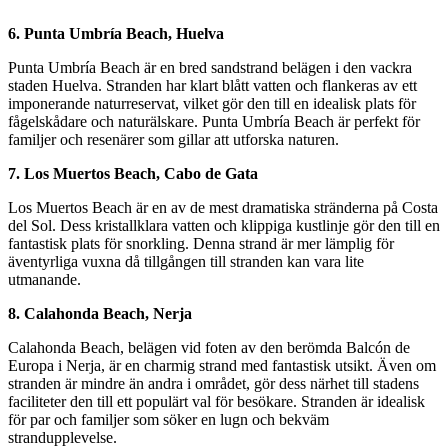
6. Punta Umbría Beach, Huelva
Punta Umbría Beach är en bred sandstrand belägen i den vackra
staden Huelva. Stranden har klart blått vatten och flankeras av ett
imponerande naturreservat, vilket gör den till en idealisk plats för
fågelskådare och naturälskare. Punta Umbría Beach är perfekt för
familjer och resenärer som gillar att utforska naturen.
7. Los Muertos Beach, Cabo de Gata
Los Muertos Beach är en av de mest dramatiska stränderna på Costa
del Sol. Dess kristallklara vatten och klippiga kustlinje gör den till en
fantastisk plats för snorkling. Denna strand är mer lämplig för
äventyrliga vuxna då tillgången till stranden kan vara lite
utmanande.
8. Calahonda Beach, Nerja
Calahonda Beach, belägen vid foten av den berömda Balcón de
Europa i Nerja, är en charmig strand med fantastisk utsikt. Även om
stranden är mindre än andra i området, gör dess närhet till stadens
faciliteter den till ett populärt val för besökare. Stranden är idealisk
för par och familjer som söker en lugn och bekväm
strandupplevelse.