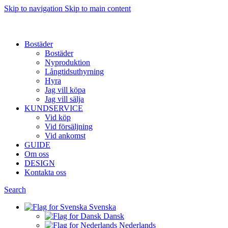
Skip to navigation
Skip to main content
Want to sell af property? Let us help
Bostäder
Bostäder
Nyproduktion
Långtidsuthyrning
Hyra
Jag vill köpa
Jag vill sälja
KUNDSERVICE
Vid köp
Vid försäljning
Vid ankomst
GUIDE
Om oss
DESIGN
Kontakta oss
Search
Svenska
Dansk
Nederlands