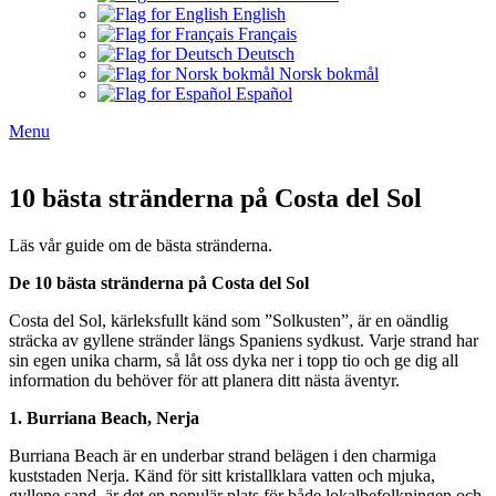
English
Français
Deutsch
Norsk bokmål
Español
Menu
10 bästa stränderna på Costa del Sol
Läs vår guide om de bästa stränderna.
De 10 bästa stränderna på Costa del Sol
Costa del Sol, kärleksfullt känd som ”Solkusten”, är en oändlig
sträcka av gyllene stränder längs Spaniens sydkust. Varje strand har
sin egen unika charm, så låt oss dyka ner i topp tio och ge dig all
information du behöver för att planera ditt nästa äventyr.
1. Burriana Beach, Nerja
Burriana Beach är en underbar strand belägen i den charmiga
kuststaden Nerja. Känd för sitt kristallklara vatten och mjuka,
gyllene sand, är det en populär plats för både lokalbefolkningen och