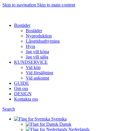
Skip to navigation
Skip to main content
Want to sell af property? Let us help
Bostäder
Bostäder
Nyproduktion
Långtidsuthyrning
Hyra
Jag vill köpa
Jag vill sälja
KUNDSERVICE
Vid köp
Vid försäljning
Vid ankomst
GUIDE
Om oss
DESIGN
Kontakta oss
Search
Svenska
Dansk
Nederlands