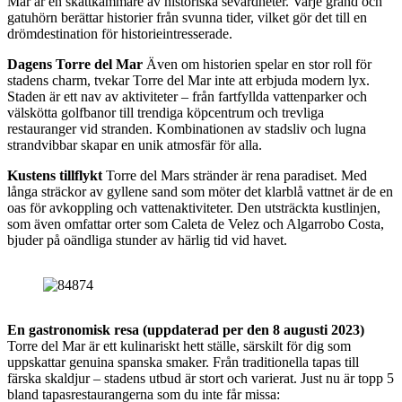
Mar är en skattkammare av historiska sevärdheter. Varje gränd och
gatuhörn berättar historier från svunna tider, vilket gör det till en
drömdestination för historieintresserade.
Dagens Torre del Mar
Även om historien spelar en stor roll för
stadens charm, tvekar Torre del Mar inte att erbjuda modern lyx.
Staden är ett nav av aktiviteter – från fartfyllda vattenparker och
välskötta golfbanor till trendiga köpcentrum och trevliga
restauranger vid stranden. Kombinationen av stadsliv och lugna
strandvibbar skapar en unik atmosfär för alla.
Kustens tillflykt
Torre del Mars stränder är rena paradiset. Med
långa sträckor av gyllene sand som möter det klarblå vattnet är de en
oas för avkoppling och vattenaktiviteter. Den utsträckta kustlinjen,
som även omfattar orter som Caleta de Velez och Algarrobo Costa,
bjuder på oändliga stunder av härlig tid vid havet.
En gastronomisk resa (uppdaterad per den 8 augusti 2023)
Torre del Mar är ett kulinariskt hett ställe, särskilt för dig som
uppskattar genuina spanska smaker. Från traditionella tapas till
färska skaldjur – stadens utbud är stort och varierat. Just nu är topp 5
bland tapasrestaurangerna som du inte får missa: